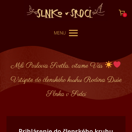
0
MENU
Milí Poslovia Svetla, vítame Vás
Vstúpte do členského kruhu Rodina Duše
Slnka v Srdci
Prihlásenie do členského kruhu