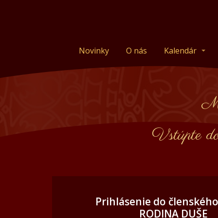
Novinky
O nás
Kalendár
Mi
Vstúpte d
Prihlásenie do členskéh
RODINA DUŠE