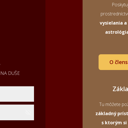
Poskytuj
prostredníct
vysielania 
astrológi
O člen
o
DINA DUŠE
Zákl
Tu môžete pož
základný prís
s ktorým si