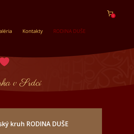
0
aléria
Kontakty
RODINA DUŠE
ka v Srdci
ský kruh RODINA DUŠE