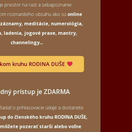
e priestor na rast a sebapoznanie
vom rozmanitého obsahu ako sú
online
a záznamy, meditácie, numerológia,
a, ladenia, jogové praxe, mantry,
channelingy...
skom kruhu RODINA DUŠE
adný prístup je ZDARMA
iadať o prihlasovacie údaje a dostanete
tup do členského kruhu RODINA DUŠE,
 môžete pozerať starší alebo voľne