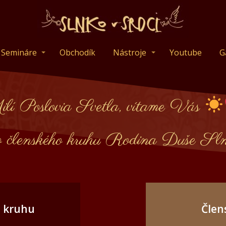
Semináre
Obchodík
Nástroje
Youtube
G
lí Poslovia Svetla, vítame Vás
o členského kruhu Rodina Duše Sln
o kruhu
Člen