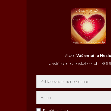
Vložte
Váš email a Hesl
a vstúpte do členského kruhu RO
Pamätať si ma