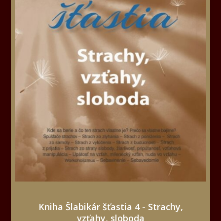
Kniha Šlabikár šťastia 4 - Strachy,
vzťahy, sloboda