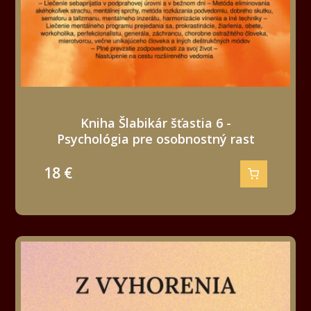
Kniha Šlabikár šťastia 6 -
Psychológia pre osobnostný rast
18
€