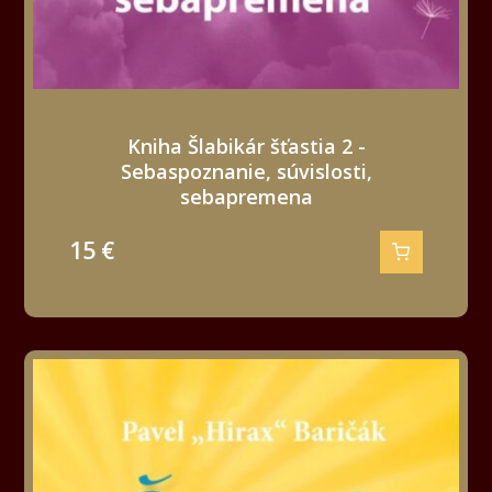
Kniha Šlabikár šťastia 2 -
Sebaspoznanie, súvislosti,
sebapremena
15
€