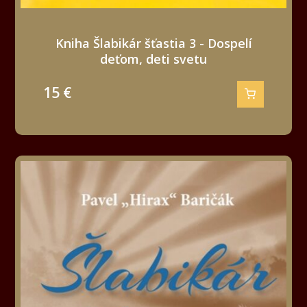
Kniha Šlabikár šťastia 3 - Dospelí
deťom, deti svetu
15
€