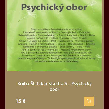
Kniha Šlabikár šťastia 5 - Psychický
obor
15
€