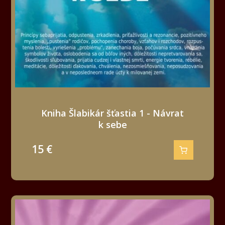
Kniha Šlabikár šťastia 1 - Návrat
k sebe
15
€