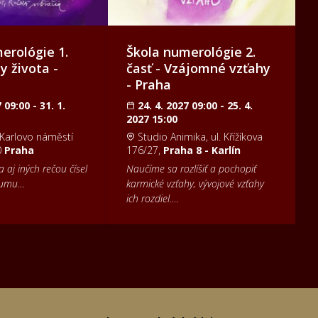
erológie 1.
Škola numerológie 2.
y života -
časť - Vzájomné vzťahy
- Praha
 09:00 - 31. 1.
24. 4. 2027 09:00 - 25. 4.
2027 15:00
 Karlovo náměstí
Studio Animika, ul. Křížíkova
0
Praha
176/27,
Praha 8 - Karlín
 aj iných rečou čísel
Naučíme sa rozlíšiť a pochopiť
átumu…
karmické vzťahy, vývojové vzťahy
ich rozdiel.…