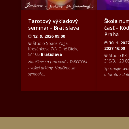
Tarotový výkladový
Škola num
seminár - Bratislava
časť - Kód
Praha
12. 9. 2026 09:00
30. 1. 2027
Štúdio Space Yoga,
2027 16:00
Kresánkova 7/A, Dlhé Diely,
84105
Bratislava
Studio K3,
319/3, 120 0
Naučíme sa pracovať s TAROTOM
- veľkej arkány. Naučíme sa
Spoznajte seba
symboly…
a tarotu z d