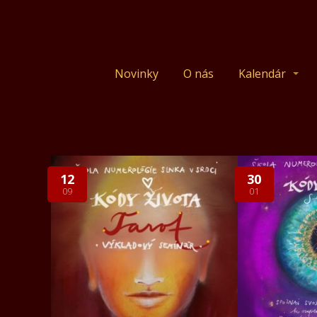
Novinky
O nás
Kalendár
12
30
09
01