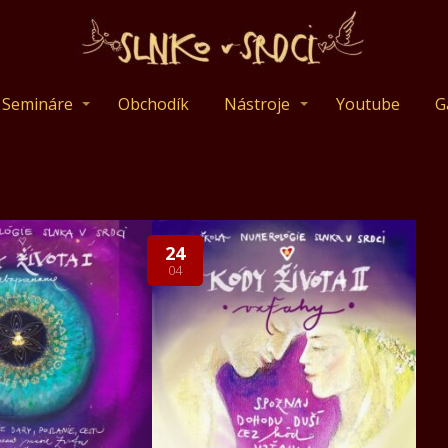
Semináre
Obchodík
Nástroje
Youtube
G
24
04