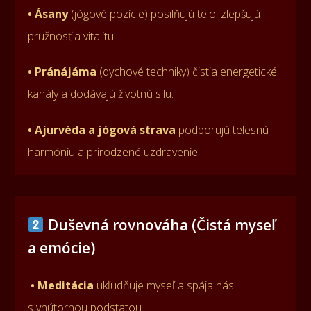
• Ásany
(jógové pozície) posilňujú telo, zlepšujú
pružnosť a vitalitu.
• Pránájáma
(dychové techniky) čistia energetické
kanály a dodávajú životnú silu.
• Ajurvéda a jógová strava
podporujú telesnú
harmóniu a prirodzené uzdravenie.
Duševná rovnováha (Čistá myseľ
a emócie)
• Meditácia
ukľudňuje myseľ a spája nás
s vnútornou podstatou.