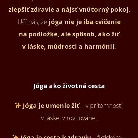
zlepšiť zdravie a nájsť vnútorný pokoj.
Učí nás, že
jóga nie je iba cvičenie
na podložke, ale spôsob, ako žiť
v láske, múdrosti a harmónii.
Jóga ako životná cesta
Jóga je umenie žiť
– v prítomnosti,
v láske, v rovnováhe.
Jóga je cesta k zdraviu
– fyzickému,