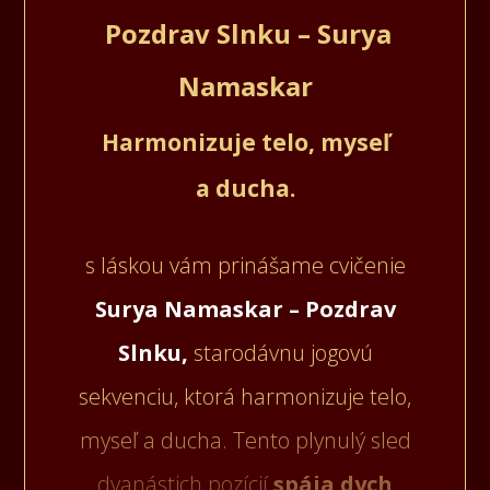
Pozdrav Slnku – Surya
Namaskar
Harmonizuje telo, myseľ
a ducha.
s láskou vám prinášame cvičenie
Surya Namaskar – Pozdrav
Slnku,
starodávnu jogovú
sekvenciu, ktorá harmonizuje telo,
myseľ a ducha. Tento plynulý sled
dvanástich pozícií
spája dych