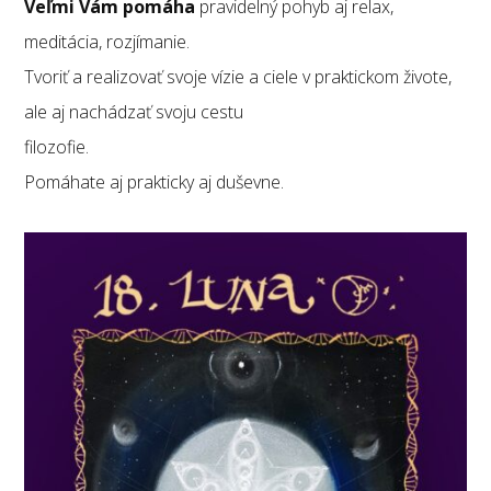
Veľmi Vám pomáha
pravidelný pohyb aj relax,
meditácia, rozjímanie.
Tvoriť a realizovať svoje vízie a ciele v praktickom živote,
ale aj nachádzať svoju cestu
filozofie.
Pomáhate aj prakticky aj duševne.