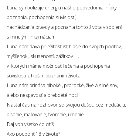
Luna symbolizuje energiu nášho podvedomia, hĺbky
poznania, pochopenia súvislostí,
nachádzania pravdy a poznania tohto života v spojení
s minulými inkarnáciami.
Luna nám dáva príležitosť ísť hlbšie do svojich pocitov,
myšlienok , skúseností, zážitkov.... ,
v ktorých máme možnosť liečenia a pochopenia
súvislostí z hlbším poznaním života.
Luna nám prináša hlboké , prorocké, živé a silné sny,
alebo nespavosť a prebdeté noci.
Nastal čas na rozhovor so svojou dušou cez meditáciu,
písanie, maľovanie, tvorenie, umenie.
Daj von všetko čo cítiš.
Ako podporiť 18 v živote?