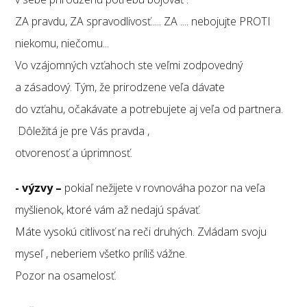
ZA pravdu, ZA spravodlivosť..... ZA .... nebojujte PROTI
niekomu, niečomu...
Vo vzájomných vzťahoch ste veľmi zodpovedný
a zásadový. Tým, že prirodzene veľa dávate
do vzťahu, očakávate a potrebujete aj veľa od partnera.
Dôležitá je pre Vás pravda ,
otvorenosť a úprimnosť.
- výzvy –
pokiaľ nežijete v rovnováha pozor na veľa
myšlienok, ktoré vám až nedajú spávať.
Máte vysokú citlivosť na reči druhých. Zvládam svoju
myseľ , neberiem všetko príliš vážne.
Pozor na osamelosť.