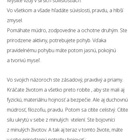
Myslíte vždy v širších súvislostiach.
Vo všetkom a všade hľadáte súvislosti, pravdu, a hlbší
zmysel.
Pomáhate múdro, zodpovedne a ochotne druhým. Ste
prirodzene aktívny, potrebujete pohyb. Vďaka
pravidelnému pohybu máte potom jasnú, pokojnú
a tvorivú myseľ.
Vo svojich názoroch ste zásadový, pravdivý a priamy.
Kráčate životom a všetko preto robíte , aby ste mali aj
fyzickú, materiálnu hojnosť a bezpečie. Ale aj duchovnú
múdrosť, filozofiu, pravdu. Potom sa cítite celistvý. Cítite
silu ukrytú v sebe z minulých vtelení. Ste bojovníci
z minulých životov. A tak aj teraz v tomto živote, máte
v sebe prirodzenú potrebu bojovať :