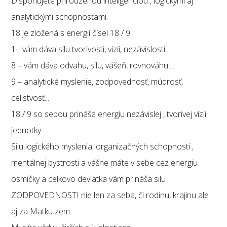
Disponujete prirodzenou inteligenciou , logickými aj
analytickými schopnosťami.
18 je zložená s energií čísel 18 / 9 :
1- vám dáva silu tvorivosti, vízii, nezávislosti...
8 – vám dáva odvahu, silu, vášeň, rovnováhu....
9 – analytické myslenie, zodpovednosť, múdrosť,
celistvosť...
18 / 9 so sebou prináša energiu nezávislej , tvorivej vízii
jednotky.
Silu logického myslenia, organizačných schopností ,
mentálnej bystrosti a vášne máte v sebe cez energiu
osmičky a celkovo deviatka vám prináša silu
ZODPOVEDNOSTI nie len za seba, či rodinu, krajinu ale
aj za Matku zem.