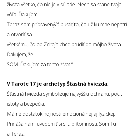
života všetko, čo nie je v súlade. Nech sa stane tvoja
vôľa. Ďakujem...
Teraz som pripravený/á pustiť to, čo už ku mne nepatrí
a otvoriť sa
všetkému, čo od Zdroja chce prúdiť do môjho života.
Ďakujem, že
SOM. Ďakujem za tento život.“
V Tarote 17 je archetyp Šťastná hviezda.
Šťastná hviezda symbolizuje najvyššiu ochranu, pocit
istoty a bezpečia.
Máme dostatok hojnosti emocionálnej aj fyzickej.
Prináša nám uvedomiť si silu prítomnosti. Som Tu
a Teraz.