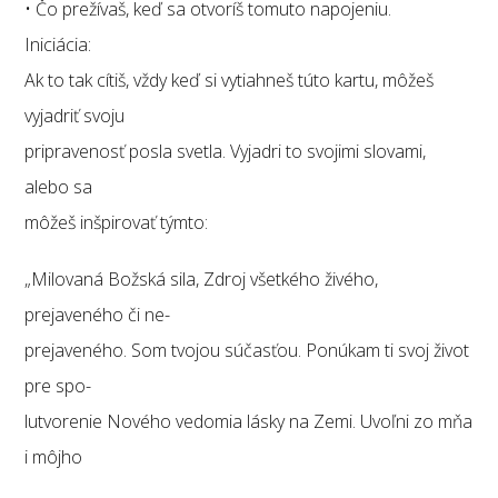
• Čo prežívaš, keď sa otvoríš tomuto napojeniu.
Iniciácia:
Ak to tak cítiš, vždy keď si vytiahneš túto kartu, môžeš
vyjadriť svoju
pripravenosť posla svetla. Vyjadri to svojimi slovami,
alebo sa
môžeš inšpirovať týmto:
„Milovaná Božská sila, Zdroj všetkého živého,
prejaveného či ne-
prejaveného. Som tvojou súčasťou. Ponúkam ti svoj život
pre spo-
lutvorenie Nového vedomia lásky na Zemi. Uvoľni zo mňa
i môjho