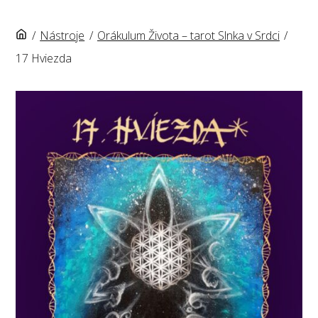
/
Nástroje
/
Orákulum Života – tarot Slnka v Srdci
/
17 Hviezda