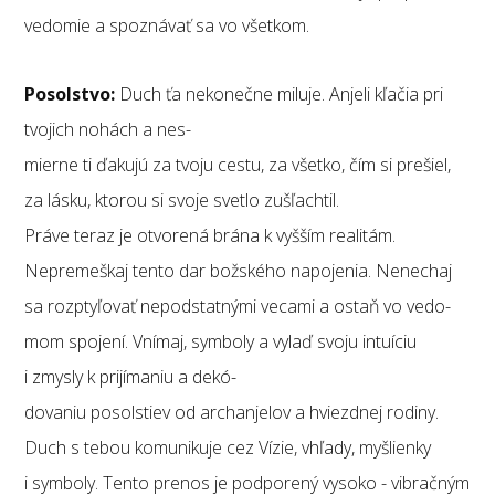
vedomie a spoznávať sa vo všetkom.
Posolstvo:
Duch ťa nekonečne miluje. Anjeli kľačia pri
tvojich nohách a nes-
mierne ti ďakujú za tvoju cestu, za všetko, čím si prešiel,
za lásku, ktorou si svoje svetlo zušľachtil.
Práve teraz je otvorená brána k vyšším realitám.
Nepremeškaj tento dar božského napojenia. Nenechaj
sa rozptyľovať nepodstatnými vecami a ostaň vo vedo-
mom spojení. Vnímaj, symboly a vylaď svoju intuíciu
i zmysly k prijímaniu a dekó-
dovaniu posolstiev od archanjelov a hviezdnej rodiny.
Duch s tebou komunikuje cez Vízie, vhľady, myšlienky
i symboly. Tento prenos je podporený vysoko - vibračným