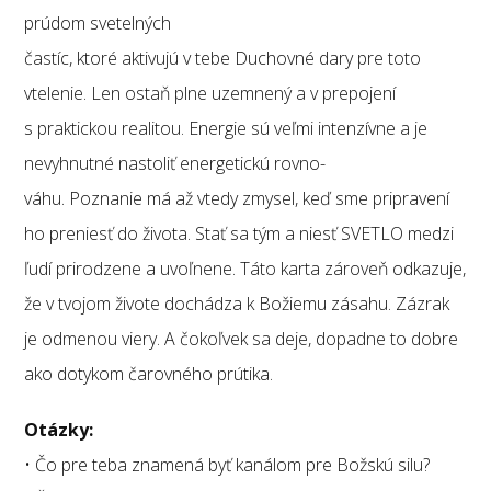
prúdom svetelných
častíc, ktoré aktivujú v tebe Duchovné dary pre toto
vtelenie. Len ostaň plne uzemnený a v prepojení
s praktickou realitou. Energie sú veľmi intenzívne a je
nevyhnutné nastoliť energetickú rovno-
váhu. Poznanie má až vtedy zmysel, keď sme pripravení
ho preniesť do života. Stať sa tým a niesť SVETLO medzi
ľudí prirodzene a uvoľnene. Táto karta zároveň odkazuje,
že v tvojom živote dochádza k Božiemu zásahu. Zázrak
je odmenou viery. A čokoľvek sa deje, dopadne to dobre
ako dotykom čarovného prútika.
Otázky:
• Čo pre teba znamená byť kanálom pre Božskú silu?