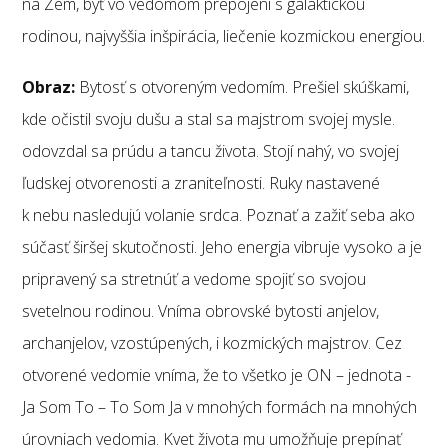
na Zem, byť vo vedomom prepojení s galaktickou
rodinou, najvyššia inšpirácia, liečenie kozmickou energiou.
Obraz:
Bytosť s otvoreným vedomím. Prešiel skúškami,
kde očistil svoju dušu a stal sa majstrom svojej mysle.
odovzdal sa prúdu a tancu života. Stojí nahý, vo svojej
ľudskej otvorenosti a zraniteľnosti. Ruky nastavené
k nebu nasledujú volanie srdca. Poznať a zažiť seba ako
súčasť širšej skutočnosti. Jeho energia vibruje vysoko a je
pripravený sa stretnúť a vedome spojiť so svojou
svetelnou rodinou. Vníma obrovské bytosti anjelov,
archanjelov, vzostúpených, i kozmických majstrov. Cez
otvorené vedomie vníma, že to všetko je ON – jednota -
Ja Som To – To Som Ja v mnohých formách na mnohých
úrovniach vedomia. Kvet života mu umožňuje prepínať