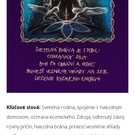
Kľúčové slová:
Svetelná rodina, spojenie s hviezdnym
domovom, ochrana kozmického Zdroja, odhrnutý závoj
roviny príčin, hviezdna brána, priniesť vesmírne vhľady