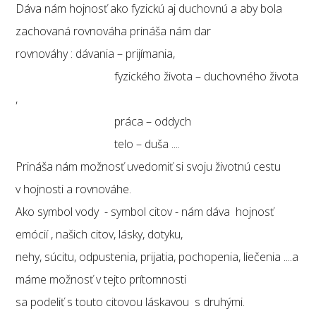
Dáva nám hojnosť ako fyzickú aj duchovnú a aby bola
zachovaná rovnováha prináša nám dar
rovnováhy : dávania – prijímania,
fyzického života – duchovného života
,
práca – oddych
telo – duša ....
Prináša nám možnosť uvedomiť si svoju životnú cestu
v hojnosti a rovnováhe.
Ako symbol vody - symbol citov - nám dáva hojnosť
emócií , našich citov, lásky, dotyku,
nehy, súcitu, odpustenia, prijatia, pochopenia, liečenia ....a
máme možnosť v tejto prítomnosti
sa podeliť s touto citovou láskavou s druhými.