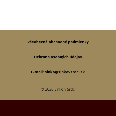
Všeobecné obchodné podmienky
Ochrana osobných údajov
E-mail: slnko@slnkovsrdci.sk
© 2026 Slnko v Srdci