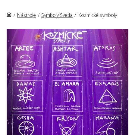
/
Nástroje
/
Symboly Svetla
/
Kozmické symboly