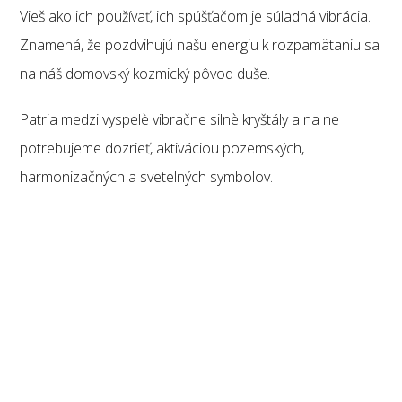
Vieš ako ich používať, ich spúšťačom je súladná vibrácia.
Znamená, že pozdvihujú našu energiu k rozpamätaniu sa
na náš domovský kozmický pôvod duše.
Patria medzi vyspelè vibračne silnè kryštály a na ne
potrebujeme dozrieť, aktiváciou pozemských,
harmonizačných a svetelných symbolov.