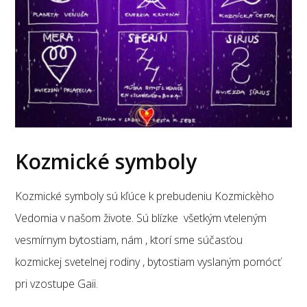
Kozmické symboly
Kozmické symboly sú kľúce k prebudeniu Kozmickèho
Vedomia v našom živote. Sú blízke všetkým vteleným
vesmírnym bytostiam, nám , ktorí sme súčasťou
kozmickej svetelnej rodiny , bytostiam vyslaným pomócť
pri vzostupe Gaii.