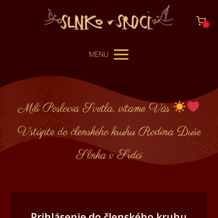
0
MENU
Milí Poslovia Svetla, vítame Vás
Vstúpte do členského kruhu Rodina Duše
Slnka v Srdci
Prihlásenie do členského kruhu