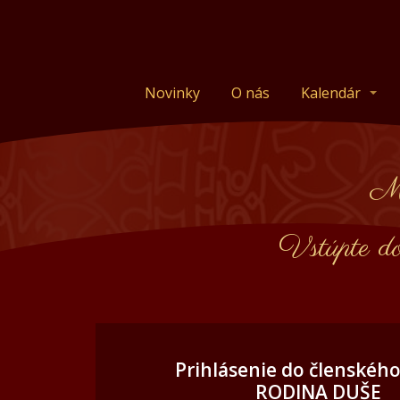
Novinky
O nás
Kalendár
Mi
Vstúpte d
Prihlásenie do členskéh
RODINA DUŠE