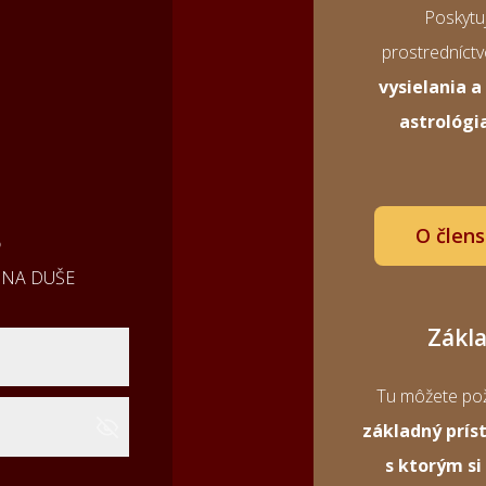
Poskytuj
prostredníct
vysielania 
astrológi
O člen
o
DINA DUŠE
Zákl
Tu môžete pož
základný prís
s ktorým si