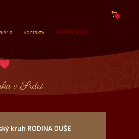
0
aléria
Kontakty
RODINA DUŠE
ka v Srdci
ský kruh RODINA DUŠE