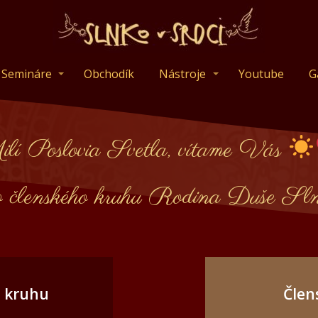
Semináre
Obchodík
Nástroje
Youtube
G
lí Poslovia Svetla, vítame Vás
o členského kruhu Rodina Duše Sln
o kruhu
Člen