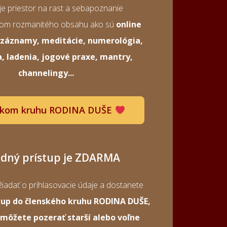
e priestor na rast a sebapoznanie
vom rozmanitého obsahu ako sú
online
a záznamy, meditácie, numerológia,
a, ladenia, jogové praxe, mantry,
channelingy...
skom kruhu RODINA DUŠE
adný prístup je ZDARMA
iadať o prihlasovacie údaje a dostanete
tup do členského kruhu RODINA DUŠE,
 môžete pozerať starší alebo voľne