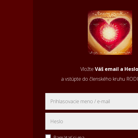
Vložte
Váš email a Hesl
a vstúpte do členského kruhu RO
Pamätať si ma