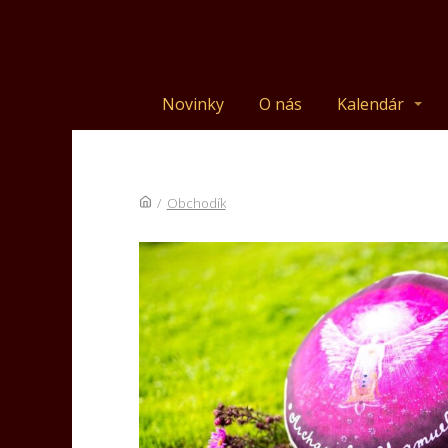
Novinky
O nás
Kalendár
/
Obchodík