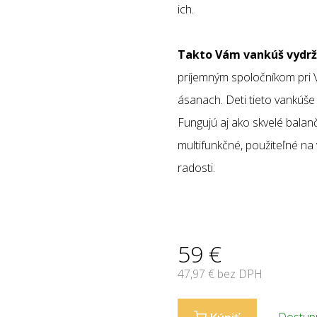
ich.
Takto Vám vankúš vydrží
príjemným spoločníkom pri V
ásanach. Deti tieto vankúše 
Fungujú aj ako skvelé balan
multifunkčné, použiteľné na
radosti.
59
€
47,97
€ bez DPH