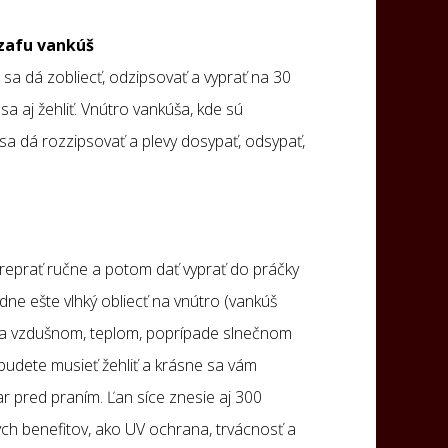
 zafu vankúš
sa dá zobliecť, odzipsovať a vyprať na 30
sa aj žehliť. Vnútro vankúša, kde sú
sa dá rozzipsovať a plevy dosypať, odsypať,
 preprať ručne a potom dať vyprať do práčky
dne ešte vlhký obliecť na vnútro (vankúš
na vzdušnom, teplom, poprípade slnečnom
budete musieť žehliť a krásne sa vám
ar pred praním. Ľan síce znesie aj 300
ých benefitov, ako UV ochrana, trvácnosť a