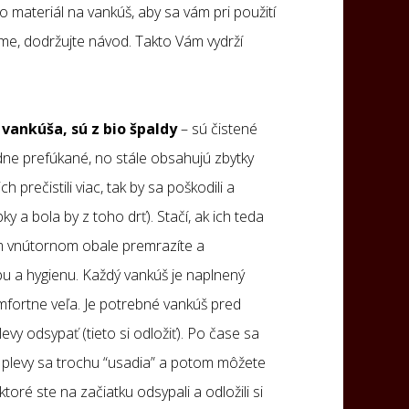
o materiál na vankúš, aby sa vám pri použití
síme, dodržujte návod. Takto Vám vydrží
 vankúša, sú z bio špaldy
– sú čistené
edne prefúkané, no stále obsahujú zbytky
prečistili viac, tak by sa poškodili a
ky a bola by z toho drť). Stačí, ak ich teda
m vnútornom obale premrazíte a
u a hygienu. Každý vankúš je naplnený
fortne veľa. Je potrebné vankúš pred
levy odsypať (tieto si odložiť). Po čase sa
 plevy sa trochu “usadia” a potom môžete
ktoré ste na začiatku odsypali a odložili si