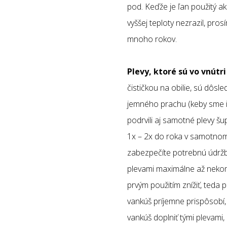
pod. Keďže je ľan použitý ak
vyššej teploty nezrazil, pro
mnoho rokov.
Plevy, ktoré sú vo vnútri
čističkou na obilie, sú dôsl
jemného prachu (keby sme ich 
podrvili aj samotné plevy šup
1x – 2x do roka v samotno
zabezpečíte potrebnú údržb
plevami maximálne až nekom
prvým použitím znížiť, teda p
vankúš príjemne prispôsobí,
vankúš doplniť tými plevami, 