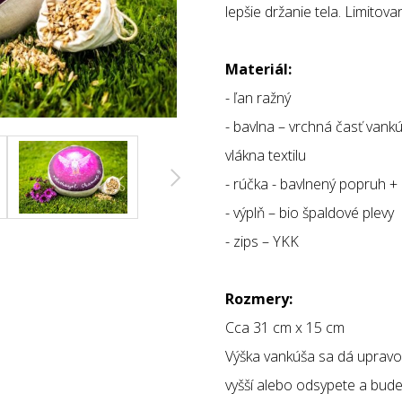
lepšie držanie tela. Limitova
Materiál:
- ľan ražný
- bavlna – vrchná časť vankú
vlákna textilu
- rúčka - bavlnený popruh + 
- výplň – bio špaldové plevy
- zips – YKK
Rozmery:
Cca 31 cm x 15 cm
Výška vankúša sa dá upravo
vyšší alebo odsypete a bude 