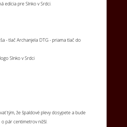
ná edícia pre Slnko v Srdci.
ša - tlač Archanjela DTG - priama tlač do
logo Slnko v Srdci
vať tým, že špaldové plevy dosypete a bude
o pár centimetrov nižší.