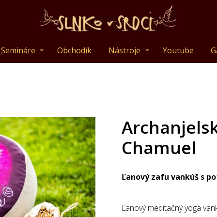
Semináre
Obchodík
Nástroje
Youtube
G
Archanjels
Chamuel
Ľanový zafu vankúš s po
Ľanový meditačný yoga vankú