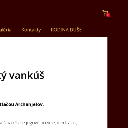
0
aléria
Kontakty
RODINA DUŠE
ký vankúš
tlačou Archanjelov.
š na rôzne jogové pozície, meditáciu,