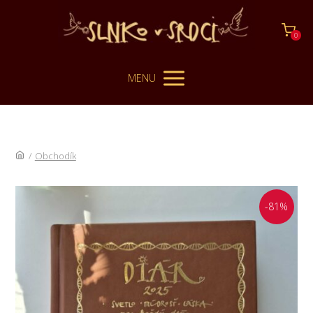
0
MENU
/
Obchodík
-81%