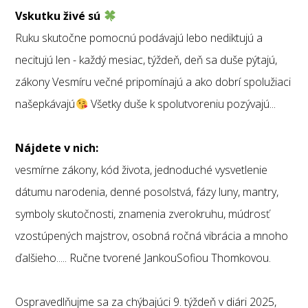
Vskutku živé sú
Ruku skutočne pomocnú podávajú lebo nediktujú a
necitujú len - každý mesiac, týždeň, deň sa duše pýtajú,
zákony Vesmíru večné pripomínajú a ako dobrí spolužiaci
našepkávajú
Všetky duše k spolutvoreniu pozývajú...
Nájdete v nich:
vesmírne zákony, kód života, jednoduché vysvetlenie
dátumu narodenia, denné posolstvá, fázy luny, mantry,
symboly skutočnosti, znamenia zverokruhu, múdrosť
vzostúpených majstrov, osobná ročná vibrácia a mnoho
ďalšieho..... Ručne tvorené JankouSofiou Thomkovou.
Ospravedlňujme sa za chýbajúci 9. týždeň v diári 2025,