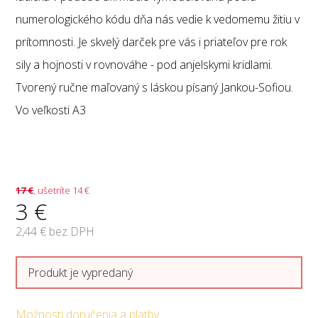
numerologického kódu dňa nás vedie k vedomemu žitiu v
prítomnosti. Je skvelý darček pre vás i priateľov pre rok
sily a hojnosti v rovnováhe - pod anjelskymi kridlami.
Tvorený ručne maľovaný s láskou písaný Jankou-Sofiou.
Vo veľkosti A3
17
€
, ušetríte 14 €
3
€
2,44
€ bez DPH
Produkt je vypredaný
Možnosti doručenia a platby