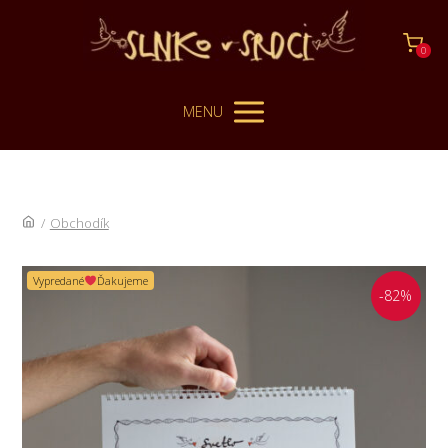
0
MENU
/
Obchodík
Vypredané
Ďakujeme
-82%