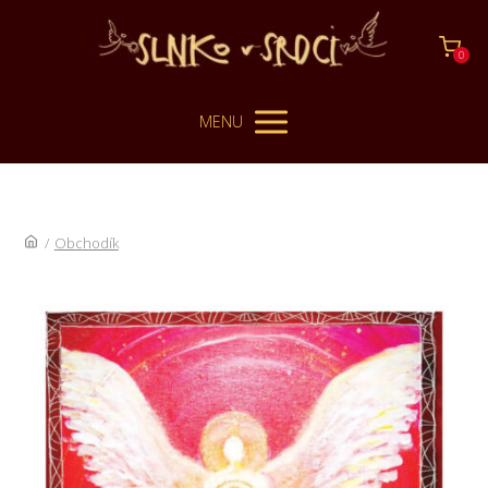
0
MENU
/
Obchodík