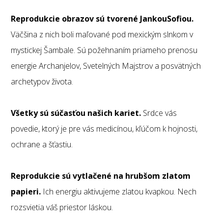
Reprodukcie obrazov sú tvorené JankouSofiou.
Väčšina z nich boli maľované pod mexickým slnkom v
mystickej Šambale. Sú požehnaním priameho prenosu
energie Archanjelov, Svetelných Majstrov a posvätných
archetypov života.
Všetky sú súčasťou našich kariet.
Srdce vás
povedie, ktorý je pre vás medicínou, kľúčom k hojnosti,
ochrane a šťastiu.
Reprodukcie sú vytlačené na hrubšom zlatom
papieri.
Ich energiu aktivujeme zlatou kvapkou. Nech
rozsvietia váš priestor láskou.