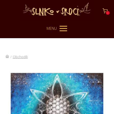
0
MENU
/
Obchodík