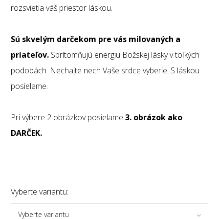
rozsvietia váš priestor láskou.
Sú skvelým darčekom pre vás milovaných a
priateľov.
Sprítomňujú energiu Božskej lásky v toľkých
podobách. Nechajte nech Vaše srdce vyberie. S láskou
posielame.
Pri výbere 2 obrázkov posielame
3. obrázok ako
DARČEK.
Vyberte variantu:
Vyberte variantu