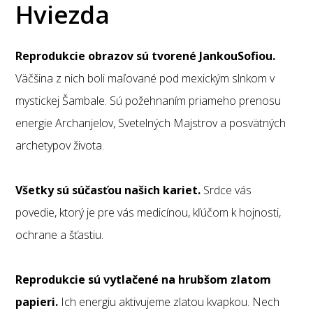
Hviezda
Reprodukcie obrazov sú tvorené JankouSofiou.
Väčšina z nich boli maľované pod mexickým slnkom v
mystickej Šambale. Sú požehnaním priameho prenosu
energie Archanjelov, Svetelných Majstrov a posvätných
archetypov života.
Všetky sú súčasťou našich kariet.
Srdce vás
povedie, ktorý je pre vás medicínou, kľúčom k hojnosti,
ochrane a šťastiu.
Reprodukcie sú vytlačené na hrubšom zlatom
papieri.
Ich energiu aktivujeme zlatou kvapkou. Nech