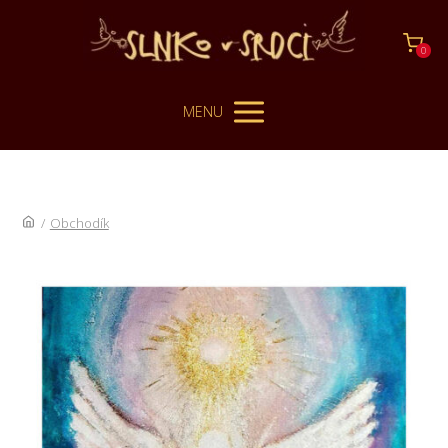
0
MENU
/
Obchodík