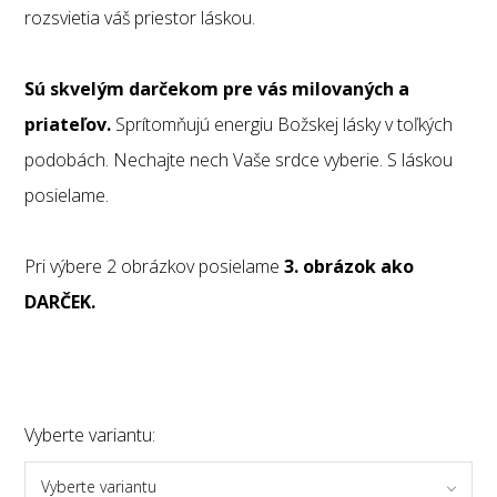
rozsvietia váš priestor láskou.
Sú skvelým darčekom pre vás milovaných a
priateľov.
Sprítomňujú energiu Božskej lásky v toľkých
podobách. Nechajte nech Vaše srdce vyberie. S láskou
posielame.
Pri výbere 2 obrázkov posielame
3. obrázok ako
DARČEK.
Vyberte variantu:
Vyberte variantu