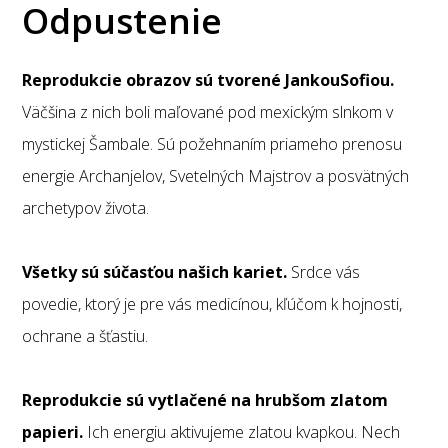
Odpustenie
Reprodukcie obrazov sú tvorené JankouSofiou.
Väčšina z nich boli maľované pod mexickým slnkom v
mystickej Šambale. Sú požehnaním priameho prenosu
energie Archanjelov, Svetelných Majstrov a posvätných
archetypov života.
Všetky sú súčasťou našich kariet.
Srdce vás
povedie, ktorý je pre vás medicínou, kľúčom k hojnosti,
ochrane a šťastiu.
Reprodukcie sú vytlačené na hrubšom zlatom
papieri.
Ich energiu aktivujeme zlatou kvapkou. Nech