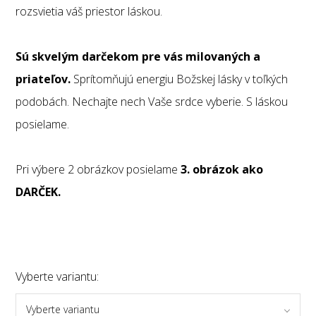
rozsvietia váš priestor láskou.
Sú skvelým darčekom pre vás milovaných a
priateľov.
Sprítomňujú energiu Božskej lásky v toľkých
podobách. Nechajte nech Vaše srdce vyberie. S láskou
posielame.
Pri výbere 2 obrázkov posielame
3. obrázok ako
DARČEK.
Vyberte variantu:
Vyberte variantu