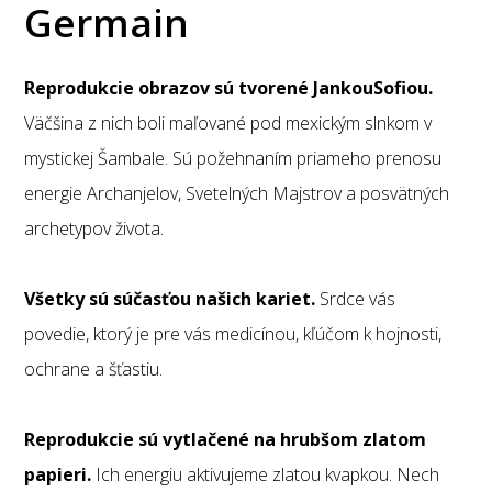
Germain
Reprodukcie obrazov sú tvorené JankouSofiou.
Väčšina z nich boli maľované pod mexickým slnkom v
mystickej Šambale. Sú požehnaním priameho prenosu
energie Archanjelov, Svetelných Majstrov a posvätných
archetypov života.
Všetky sú súčasťou našich kariet.
Srdce vás
povedie, ktorý je pre vás medicínou, kľúčom k hojnosti,
ochrane a šťastiu.
Reprodukcie sú vytlačené na hrubšom zlatom
papieri.
Ich energiu aktivujeme zlatou kvapkou. Nech