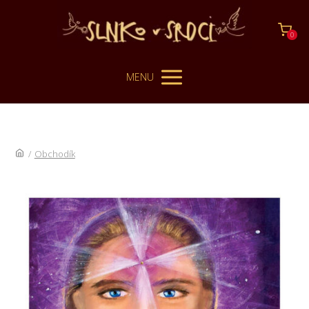
0
MENU
/
Obchodík