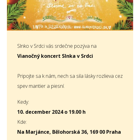
Slnko v Srdci vás srdečne pozýva na
Vianočný koncert Slnka v Srdci
Pripojte sa k nám, nech sa sila lásky rozlieva cez
spev mantier a piesní.
Kedy:
10. december 2024
o 19.00 h
Kde:
Na Marjánce, Bělohorská 36, 169 00 Praha