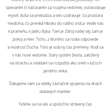
spievaním či načúvaním sa rozpína vedomie, oslobodzuje
myseľ, duša sa prebúdza a telo uzdravuje. Sú prastará
medicína, čo preniká hlboko do nášho srdca. Vedie nás
k prameňu, k Jadru Bytia. Tam je Zdroj našej sily, tam je
pokoj a mier. Ticho, z ktorého sa rodia odpovede
a múdrosť Ducha. Toto je vzácny čas premeny. Rodí sa
v nás nové vedomie. Starý systém života, založený
na strachu a ovládaní sa rozpúšťa ako sneh v lúčoch
jarného slnka.
Ďakujeme vám za všetky zázračné spojenia na vlnách
láskavých mantier.
Tešíme sa na vás a spoločne strávený čas.