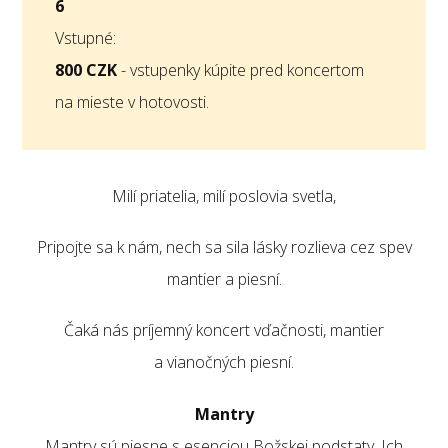
6
Vstupné:
800 CZK
- vstupenky kúpite pred koncertom
na mieste v hotovosti.
Milí priatelia, milí poslovia svetla,
Pripojte sa k nám, nech sa sila lásky rozlieva cez spev
mantier a piesní.
Čaká nás príjemný koncert vďačnosti, mantier
a vianočných piesní.
Mantry
Mantry sú piesne s esenciou Božskej podstaty. Ich