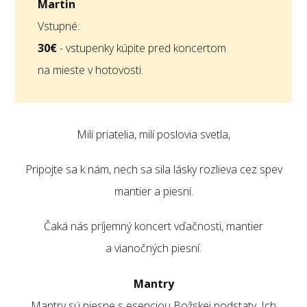
Martin
Vstupné:
30€
- vstupenky kúpite pred koncertom
na mieste v hotovosti.
Milí priatelia, milí poslovia svetla,
Pripojte sa k nám, nech sa sila lásky rozlieva cez spev
mantier a piesní.
Čaká nás príjemný koncert vďačnosti, mantier
a vianočných piesní.
Mantry
Mantry sú piesne s esenciou Božskej podstaty. Ich