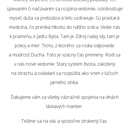
spievaním či načúvaním sa rozpína vedomie, oslobodzuje
myseľ, duša sa prebúdza a telo uzdravuje. Sú prastará
medicína, čo preniká hlboko do nášho srdca. Vedie nás
k prameňu, k Jadru Bytia. Tam je Zdroj našej sily, tam je
pokoj a mier. Ticho, z ktorého sa rodia odpovede
a múdrosť Ducha. Toto je vzácny čas premeny. Rodí sa
v nás nové vedomie. Starý systém života, založený
na strachu a ovládaní sa rozpúšťa ako sneh v lúčoch
jarného slnka.
Ďakujeme vám za všetky zázračné spojenia na vlnách
láskavých mantier.
Tešíme sa na vás a spoločne strávený čas.