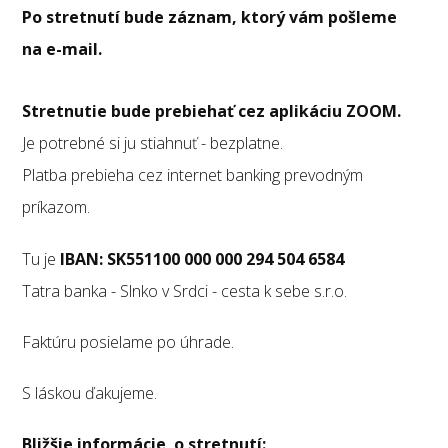
Po stretnutí bude záznam, ktorý vám pošleme
na e-mail.
Stretnutie bude prebiehať cez aplikáciu ZOOM.
Je potrebné si ju stiahnuť - bezplatne.
Platba prebieha cez internet banking prevodným
príkazom.
Tu je
IBAN: SK551100 000 000 294 504 6584
Tatra banka - Slnko v Srdci - cesta k sebe s.r.o.
Faktúru posielame po úhrade.
S láskou ďakujeme.
Bližšie informácie o stretnutí: