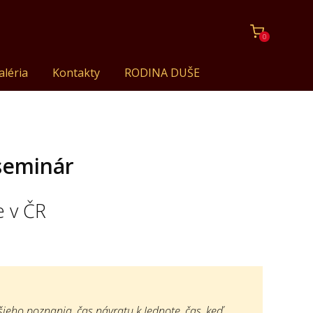
0
aléria
Kontakty
RODINA DUŠE
seminár
e v ČR
ieho poznania, čas návratu k Jednote, čas, keď