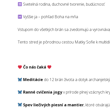
Svetelná rodina, duchovné tvorenie, budúcnosť
Vyššie ja – pohľad Boha na mňa
Vstupom do všetkých brán sa zvedomujú a vyrovnávajú 
Tento stred je pôrodnou cestou Matky Sofie k mult
Čo nás čaká
Meditácie
do 12 brán života a dotyk archanjelský
Ranné cvičenia jogy
v prírode plnej vzácnych kr
Spev liečivých piesní a mantier
, ktoré otváraj