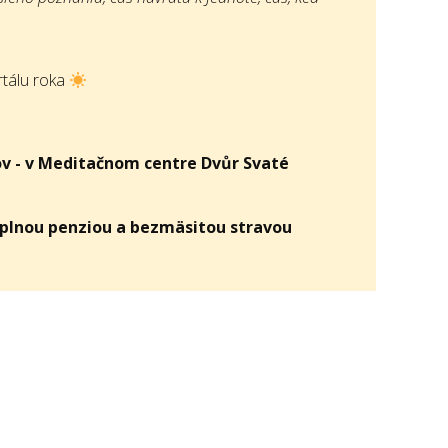
tálu roka
ov - v Meditačnom centre Dvůr Svaté
a plnou penziou a bezmäsitou stravou