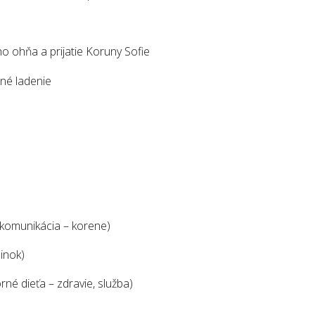
o ohňa a prijatie Koruny Sofie
rné ladenie
– komunikácia – korene)
činok)
rné dieťa – zdravie, služba)