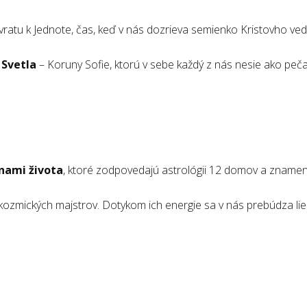
vratu k Jednote, čas, keď v nás dozrieva semienko Kristovho ve
 Svetla
– Koruny Sofie, ktorú v sebe každý z nás nesie ako pe
nami života
, ktoré zodpovedajú astrológii 12 domov a znamen
ozmických majstrov. Dotykom ich energie sa v nás prebúdza lieč