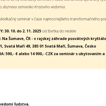
ás dozrieva semienko Kristovho vedomia.
editačný seminár v čase najmocnejšieho transformačného por
Y: 30. 10. do 2. 11. 2025
od štvrtka do nedele
: Na Šumave, ČR - v rajskej záhrade posvätných kryštál
í, Svatá Maří 49, 385 01 Svatá Maří, Šumava, Česko
A: 590,- € alebo 14 900,- CZK za seminár s ubytovaním 
vedomí ľudstva.