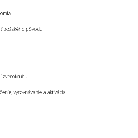
domia.
čať božského pôvodu.
í zverokruhu.
enie, vyrovnávanie a aktivácia.