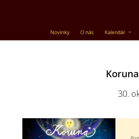
Novinky
O nás
Kalendár
Koruna
30. o
Pozý