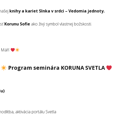
 našej
knihy a kariet Slnka v srdci – Vedomia jednoty.
esť
Korunu Sofie
ako živý symbol vlastnej božskosti.
é Máří
Program seminára KORUNA SVETLA
lu)
odlitba, aktivácia portálu Svetla