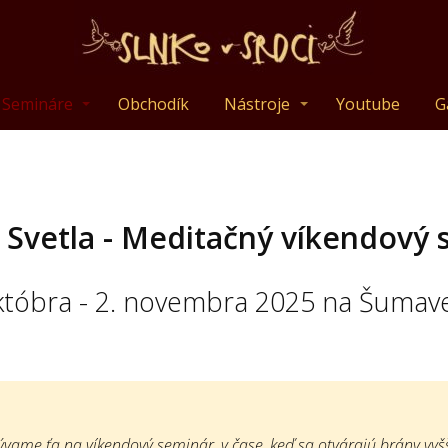
Semináre
Obchodík
Nástroje
Youtube
G
 Svetla - Meditačný víkendový 
któbra - 2. novembra 2025 na Šumav
vame ťa na víkendový seminár, v čase, keď sa otvárajú brány vyšš