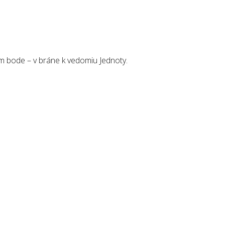
om bode – v bráne k vedomiu Jednoty.