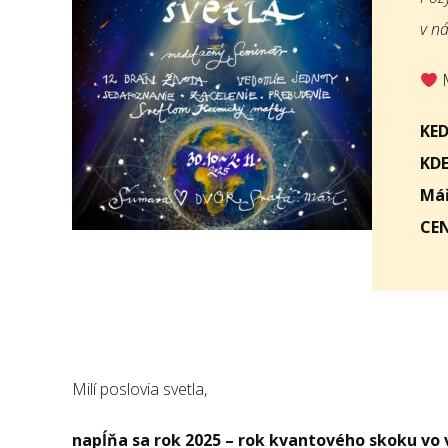
v n
M
KED
KDE
Mář
CEN
Milí poslovia svetla,
napĺňa sa rok 2025 – rok kvantového skoku vo 