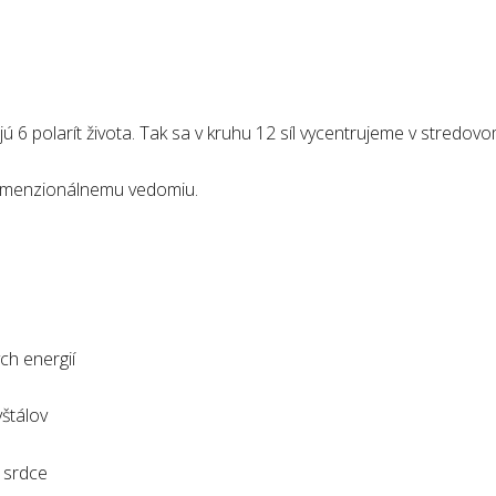
6 polarít života. Tak sa v kruhu 12 síl vycentrujeme v stredov
idimenzionálnemu vedomiu.
ch energií
yštálov
ú srdce