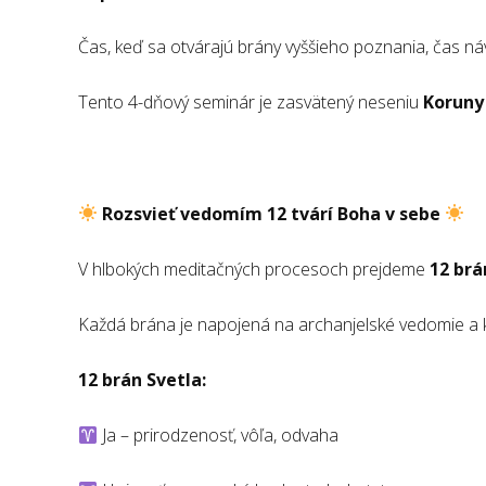
Čas, keď sa otvárajú brány vyššieho poznania, čas ná
Tento 4-dňový seminár je zasvätený neseniu
Koruny
Rozsvieť vedomím 12 tvárí Boha v sebe
V hlbokých meditačných procesoch prejdeme
12 brá
Každá brána je napojená na archanjelské vedomie a k
12 brán Svetla:
Ja – prirodzenosť, vôľa, odvaha