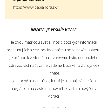
https://www.babiahora.sk/
INNATE JE VESMÍR V TELE.
Je živou matricou svetla , nosič božských informácií,
prestupujúcich cez pocity k nášmu pozemskému životu.
Je bránou k vedomému , tvorivému bytiu dokonalého
zdravia, keď načúvame vedenie Božského Zdroja cez
Innate.
Je mocný hlas intuície , ktorá je tou najvzácnejšou
navigáciou na ceste duchovného rastu a navýšenia
vibrácií.