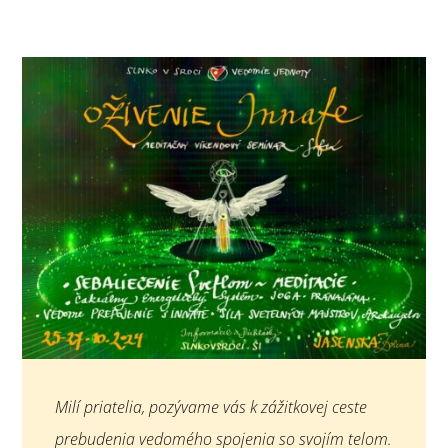
Milí priatelia, pozývame vás k zážitkovej ceste
prebudenia vedomého spojenia so svojím telom.