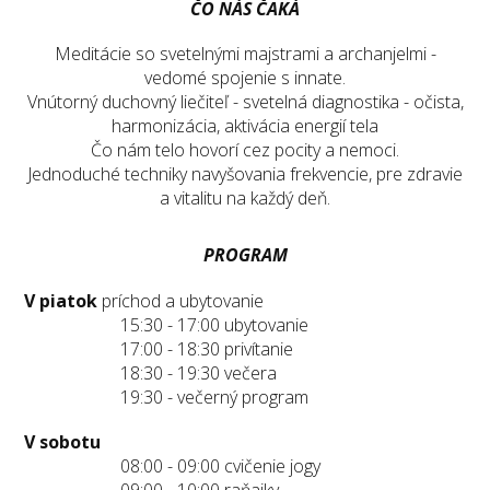
ČO NÁS ČAKÁ
Meditácie so svetelnými majstrami a archanjelmi -
vedomé spojenie s innate.
Vnútorný duchovný liečiteľ - svetelná diagnostika - očista,
harmonizácia, aktivácia energií tela
Čo nám telo hovorí cez pocity a nemoci.
Jednoduché techniky navyšovania frekvencie, pre zdravie
a vitalitu na každý deň.
PROGRAM
V piatok
príchod a ubytovanie
15:30 - 17:00 ubytovanie
17:00 - 18:30 privítanie
18:30 - 19:30 večera
19:30 - večerný program
V sobotu
08:00 - 09:00 cvičenie jogy
09:00 - 10:00 raňajky ...