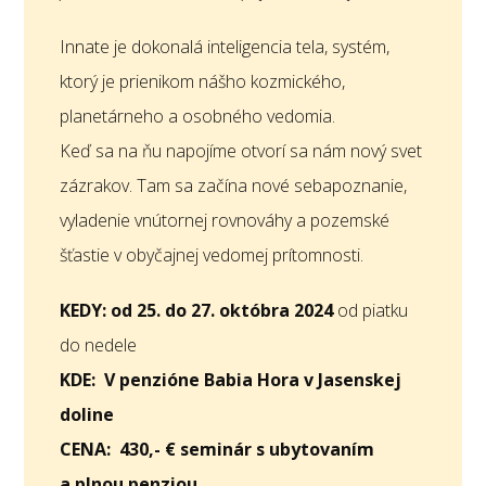
Innate je dokonalá inteligencia tela, systém,
ktorý je prienikom nášho kozmického,
planetárneho a osobného vedomia.
Keď sa na ňu napojíme otvorí sa nám nový svet
zázrakov. Tam sa začína nové sebapoznanie,
vyladenie vnútornej rovnováhy a pozemské
šťastie v obyčajnej vedomej prítomnosti.
KEDY: od 25. do 27. októbra 2024
od piatku
do nedele
KDE: V penzióne Babia Hora v Jasenskej
doline
CENA: 430,- € seminár s ubytovaním
a plnou penziou