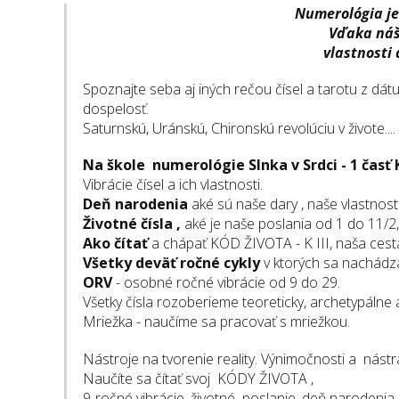
Numerológia je
Vďaka náš
vlastnosti 
Spoznajte seba aj iných rečou čísel a tarotu z d
dospelosť.
Saturnskú, Uránskú, Chironskú revolúciu v živote....
Na škole numerológie Slnka v Srdci - 1 časť 
Vibrácie čísel a ich vlastnosti.
Deň narodenia
aké sú naše dary , naše vlastnosti
Životné čísla ,
aké je naše poslania od 1 do 11/2,
Ako čítať
a chápať KÓD ŽIVOTA - K III, naša cesta
Všetky deväť ročné cykly
v ktorých sa nachádz
ORV
- osobné ročné vibrácie od 9 do 29.
Všetky čísla rozoberieme teoreticky, archetypálne 
Mriežka - naučíme sa pracovať s mriežkou.
Nástroje na tvorenie reality. Výnimočnosti a nástr
Naučíte sa čítať svoj KÓDY ŽIVOTA ,
9-ročné vibrácie, životné poslanie, deň narodenia