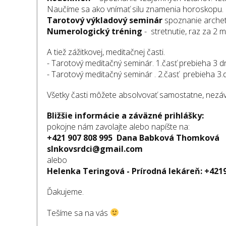
Naučíme sa ako vnímať silu znamenia horoskopu. 
Tarotový výkladový seminár
spoznanie archety
Numerologický tréning
- stretnutie, raz za 2 
A tiež zážitkovej, meditačnej časti.
- Tarotový meditačný seminár. 1.časť prebieha 3 dn
- Tarotový meditačný seminár . 2.časť prebieha 3.d
Všetky časti môžete absolvovať samostatne, nezá
Bližšie informácie a záväzné prihlášky:
pokojne nám zavolajte alebo napíšte na:
+421 907 808 995 Dana Babková Thomková
slnkovsrdci@gmail.com
alebo
Helenka Teringová - Prírodná lekáreň: +421
Ďakujeme.
Tešíme sa na vás