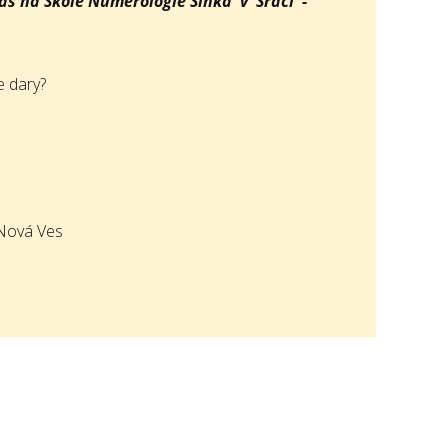
vás na Škole Numerológie Slnka v Srdci -
e dary?
 Nová Ves