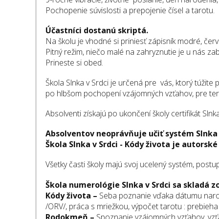
Pochopenie súvislosti a prepojenie čísel a tarotu.
Účastníci dostanú skriptá.
Na školu je vhodné si priniesť zápisník modré, čer
Pitný režim, niečo malé na zahryznutie je u nás z
Prineste si obed.
Škola Slnka v Srdci je určená pre vás, ktorý túžite
po hlbšom pochopení vzájomných vzťahov, pre tera
Absolventi získajú po ukončení školy certifikát Slnka
Absolventov neoprávňuje učiť systém Slnka v
Škola Slnka v Srdci - Kódy života je autorské 
Všetky časti školy majú svoj ucelený systém, postup
Škola numerológie Slnka v Srdci sa skladá zo 
Kódy života –
Seba poznanie vďaka dátumu narode
/ORV/, práca s mriežkou, výpočet tarotu : prebieha
Rodokmeň –
Spoznanie vzájomných vzťahov. vzťah