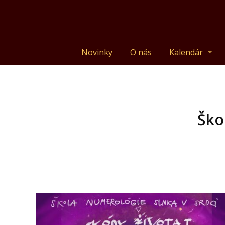
Novinky
O nás
Kalendár
Ško