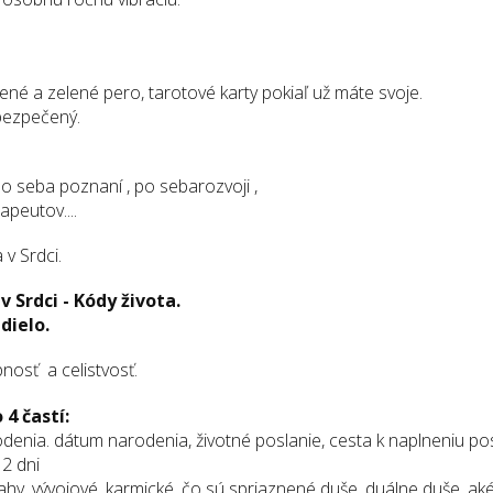
vené a zelené pero, tarotové karty pokiaľ už máte svoje.
abezpečený.
 po seba poznaní , po sebarozvoji ,
peutov....
 v Srdci.
 Srdci - Kódy života.
dielo.
nosť a celistvosť.
4 častí:
nia. dátum narodenia, životné poslanie, cesta k naplneniu pos
 2 dni
y, vývojové, karmické, čo sú spriaznené duše, duálne duše, aké 