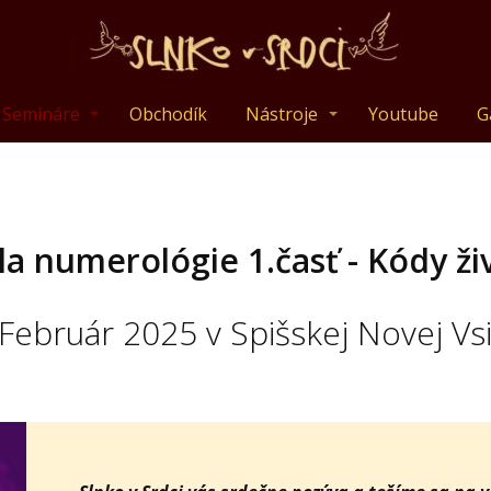
Semináre
Obchodík
Nástroje
Youtube
G
la numerológie 1.časť - Kódy ži
Február 2025 v Spišskej Novej Vs