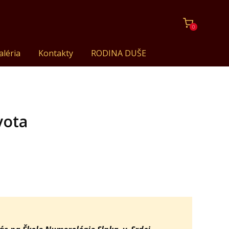
0
aléria
Kontakty
RODINA DUŠE
vota
i