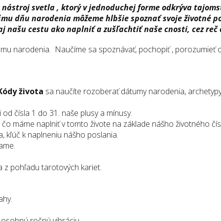
 nástroj svetla , ktorý v jednoduchej forme odkrýva tajom
mu dňu narodenia môžeme hlbšie spoznať svoje životné po
aj našu cestu ako naplniť a zušľachtiť naše cnosti, cez reč 
átumu narodenia. Naučíme sa spoznávať, pochopiť , porozumieť o
Kódy života
sa naučíte rozoberať dátumy narodenia, archetypy 
 od čísla 1 do 31. naše plusy a mínusy.
 čo máme naplniť v tomto živote na základe nášho životného čís
, kľúč k naplneniu nášho poslania.
ame.
a z pohľadu tarotových kariet.
ahy.
, osobnú ročnú vibráciu.