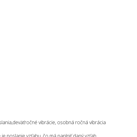
lania,deväťročné vibrácie, osobná ročná vibrácia
je poslanie vzťahu, čo má naplniť daný vzťah.