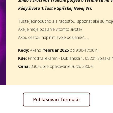
Slnko v Srdci vás srdečne pozýva a tešíme sa na 
Kódy života 1.časť v Spišskej Novej Vsi.
Túžite jednoducho a s radosťou spoznať aké sú moj
Aké je moje poslanie v tomto živote?
Akou cestou naplním svoje poslanie?.......
Kedy:
víkend
február 2025
od 9:00-17:00 h.
Kde:
Prírodná lekáreň - Duklianska 1, 05201 Spišská
Cena:
330,-€ pre opakovanie kurzu 280,-€
Prihlasovací formulár