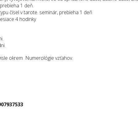
prebieha 1 deň.
pu čísel v tarote. seminár, prebieha 1 deň
mesiace 4 hodinky
i.
ni.
visle okrem Numerológie vzťahov.
907937533