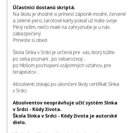
Účastníci dostanú skriptá.
Na školu je vhodné si priniesť zápisník modré, červené
a zelené pero, tarotové karty pokiaľ už máte svoje.
Pitný režim, niečo malé na zahryznutie je u nás
zabezpečený.
Prineste si obed.
Škola Slnka v Srdci je určená pre vás, ktorý túžite
po seba poznaní , po sebarozvoji ,
po hlbšom pochopení vzájomných vzťahov, pre
terapeutov....
Absolventi získajú po ukončení školy certifikát Slnka
v Srdci.
Absolventov neoprávňuje učiť systém Slnka
v Srdci - Kódy života.
Škola Slnka v Srdci - Kódy života je autorské
dielo.