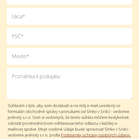
Súhlasím s tým, aby som dostával/-a na môj e-mail uvedený vo
formulári obchodné správy s ponukami od Slnko v Srdci - vedomie
jednoty s.r.o. Som si vedomý/á, že tento súhlas môžem kedykoľvek
odvolať prostredníctvom odhlasovacieho odkazu v každej e-
mailovej správe. Moje osobné údaje bude spravovať Slnko v Srdci -
vedomie jednoty s.r.o. podľa
Podmienky ochrany osobných údajov.