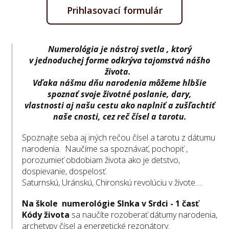
Prihlasovací formulár
Numerológia je nástroj svetla , ktorý
v jednoduchej forme odkrýva tajomstvá nášho
života.
Vďaka nášmu dňu narodenia môžeme hlbšie
spoznať svoje životné poslanie, dary,
vlastnosti aj našu cestu ako naplniť a zušľachtiť
naše cnosti, cez reč čísel a tarotu.
Spoznajte seba aj iných rečou čísel a tarotu z dátumu
narodenia. Naučíme sa spoznávať, pochopiť ,
porozumieť obdobiam života ako je detstvo,
dospievanie, dospelosť.
Saturnskú, Uránskú, Chironskú revolúciu v živote....
Na škole numerológie Slnka v Srdci - 1 časť
Kódy života
sa naučíte rozoberať dátumy narodenia,
archetypy čísel a energetické rezonátory.