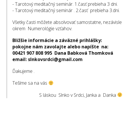
- Tarotový meditačný seminár. 1.časť prebieha 3 dni.
- Tarotový meditačný seminár . 2.časť prebieha 3.dni.
Všetky časti môžete absolvovať samostatne, nezávisle
okrem Numerológie vzťahov.
Bližšie informácie a záväzné prihlášky:
pokojne nám zavolajte alebo napíšte na:
00421 907 808 995 Dana Babková Thomková
email: slnkovsrdci@gmail.com
Ďakujeme .
Tešíme sa na vás
S láskou Slnko v Srdci, Janka a Danka