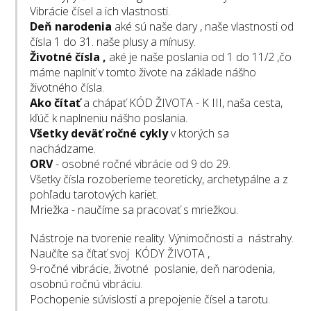
Vibrácie čísel a ich vlastnosti.
Deň narodenia
aké sú naše dary , naše vlastnosti od
čísla 1 do 31. naše plusy a mínusy.
Životné čísla ,
aké je naše poslania od 1 do 11/2 ,čo
máme naplniť v tomto živote na základe nášho
životného čísla.
Ako čítať
a chápať KÓD ŽIVOTA - K III, naša cesta,
kľúč k naplneniu nášho poslania.
Všetky deväť ročné cykly
v ktorých sa
nachádzame.
ORV
- osobné ročné vibrácie od 9 do 29.
Všetky čísla rozoberieme teoreticky, archetypálne a z
pohľadu tarotových kariet.
Mriežka - naučíme sa pracovať s mriežkou.
Nástroje na tvorenie reality. Výnimočnosti a nástrahy.
Naučíte sa čítať svoj KÓDY ŽIVOTA ,
9-ročné vibrácie, životné poslanie, deň narodenia,
osobnú ročnú vibráciu.
Pochopenie súvislosti a prepojenie čísel a tarotu.