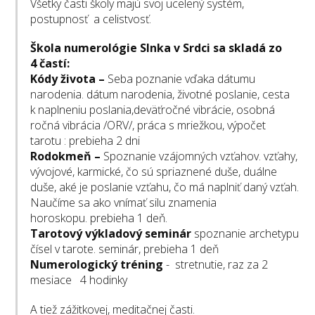
Všetky časti školy majú svoj ucelený systém,
postupnosť a celistvosť.
Škola numerológie Slnka v Srdci sa skladá zo
4 častí:
Kódy života –
Seba poznanie vďaka dátumu
narodenia. dátum narodenia, životné poslanie, cesta
k naplneniu poslania,deväťročné vibrácie, osobná
ročná vibrácia /ORV/, práca s mriežkou, výpočet
tarotu : prebieha 2 dni
Rodokmeň –
Spoznanie vzájomných vzťahov. vzťahy,
vývojové, karmické, čo sú spriaznené duše, duálne
duše, aké je poslanie vzťahu, čo má naplniť daný vzťah.
Naučíme sa ako vnímať silu znamenia
horoskopu. prebieha 1 deň.
Tarotový výkladový seminár
spoznanie archetypu
čísel v tarote. seminár, prebieha 1 deň
Numerologický tréning
- stretnutie, raz za 2
mesiace 4 hodinky
A tiež zážitkovej, meditačnej časti.